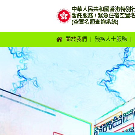
跳
中華人民共和國香港特別
到
暫託服務 / 緊急住宿空置
内
(空置名額查詢系統)
容
關於我們
殘疾人士服務
暫託服務 / 緊急住宿空置
殘疾人士住宿暫
前言
顧服務
聯絡我們
殘疾人士日間暫
顧服務
殘疾人士緊急住
宿服務