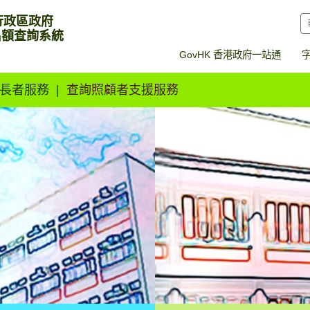
行政區政府
名額查詢系統
GovHK 香港政府一站通
長者服務
查詢照顧者支援服務
名額查詢系統 (空置名額查
長者住宿暫託服
務
長者日間暫託服
務
長者緊急住宿服
務