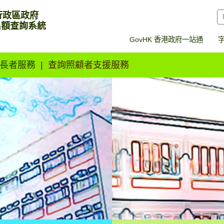
行政區政府
名額查詢系統
GovHK 香港政府一站通
長者服務
查詢照顧者支援服務
名額查詢系統 (空置名額查
長者住宿暫託服
務
長者日間暫託服
務
長者緊急住宿服
務