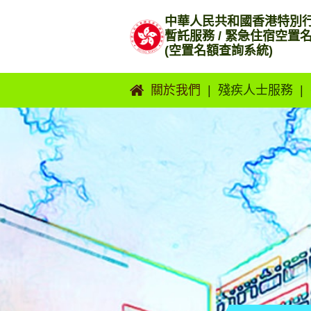
跳
中華人民共和國香港特別
到
暫託服務 / 緊急住宿空置
内
(空置名額查詢系統)
容
關於我們
殘疾人士服務
暫託服務 / 緊急住宿空置
殘疾人士住宿暫
前言
顧服務
聯絡我們
殘疾人士日間暫
顧服務
殘疾人士緊急住
宿服務